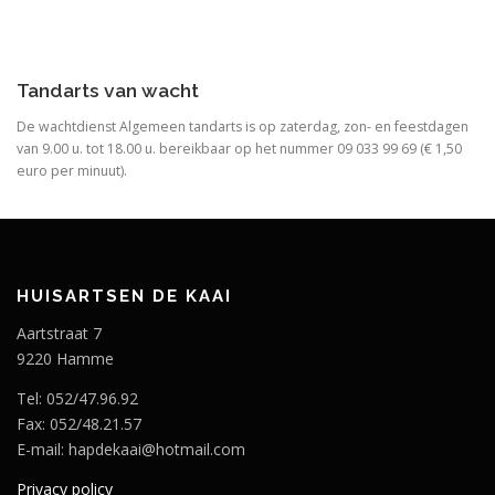
Tandarts van wacht
De wachtdienst Algemeen tandarts is op zaterdag, zon- en feestdagen
van 9.00 u. tot 18.00 u. bereikbaar op het nummer 09 033 99 69 (€ 1,50
euro per minuut).
HUISARTSEN DE KAAI
Aartstraat 7
9220 Hamme
Tel: 052/47.96.92
Fax: 052/48.21.57
E-mail: hapdekaai@hotmail.com
Privacy policy