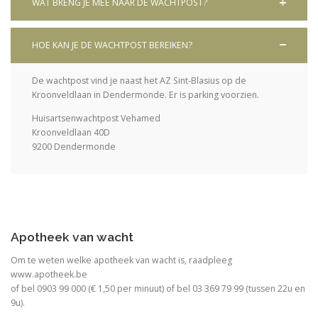
WAT BRENG JE MEE NAAR DE WACHTPOST?
HOE KAN JE DE WACHTPOST BEREIKEN?
De wachtpost vind je naast het AZ Sint-Blasius op de
Kroonveldlaan in Dendermonde. Er is parking voorzien.
Huisartsenwachtpost Vehamed
Kroonveldlaan 40D
9200 Dendermonde
Apotheek van wacht
Om te weten welke apotheek van wacht is, raadpleeg
www.apotheek.be
of bel 0903 99 000 (€ 1,50 per minuut) of bel 03 369 79 99 (tussen 22u en
9u).