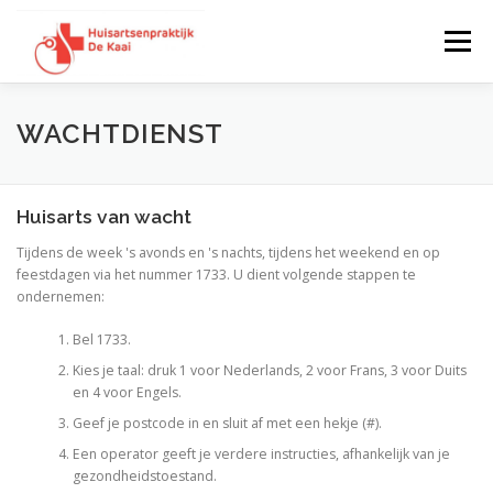
Skip to content
Menu
AFSPRAAK MAKEN
TEAM
WACHTDIENST
PRAKTIJKINFORMATIE
NIEUWS
Huisarts van wacht
Tijdens de week 's avonds en 's nachts, tijdens het weekend en op
feestdagen via het nummer 1733. U dient volgende stappen te
VERTEGENWOORDIGERS
WACHTDIENST
ondernemen:
Bel 1733.
Kies je taal: druk 1 voor Nederlands, 2 voor Frans, 3 voor Duits
CONTACT
en 4 voor Engels.
Geef je postcode in en sluit af met een hekje (#).
Een operator geeft je verdere instructies, afhankelijk van je
gezondheidstoestand.